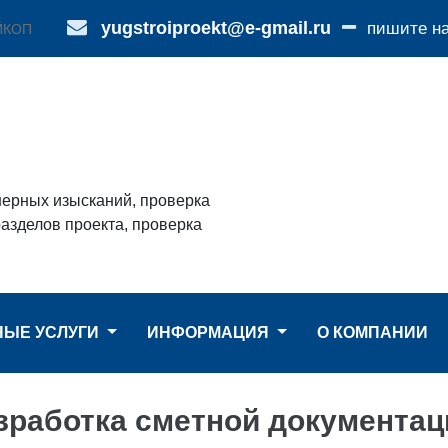
yugstroiproekt@e-gmail.ru
пишите н
ЙКОП
нерных изысканий, проверка
азделов проекта, проверка
НЫЕ УСЛУГИ
ИНФОРМАЦИЯ
О КОМПАНИИ
зработка сметной документац