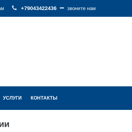
+79043422436
ам
звоните нам
УСЛУГИ
КОНТАКТЫ
ии