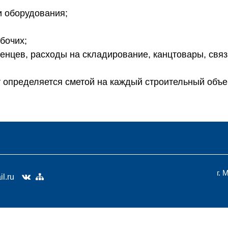
и оборудования;
бочих;
енцев, расходы на складирование, канцтовары, связ
т определяется сметой на каждый строительный объек
г. 
l.ru